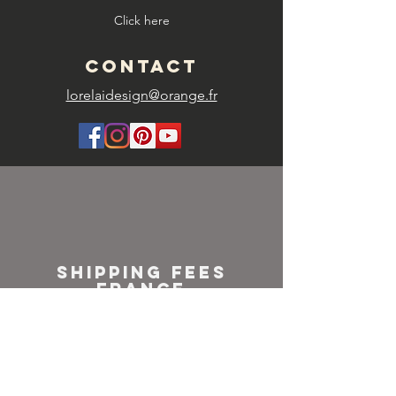
Click here
CONTACT
lorelaidesign@orange.fr
SHIPPING FEES
FRANCE
Colissimo or
Mondial relay