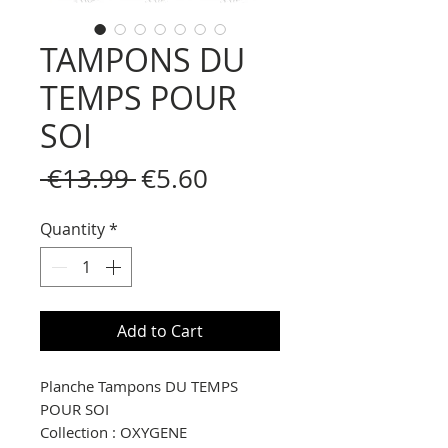
TAMPONS DU
TEMPS POUR
SOI
Regular
Sale
 €13.99 
€5.60
Price
Price
Quantity
*
Add to Cart
Planche Tampons DU TEMPS
POUR SOI
Collection : OXYGENE