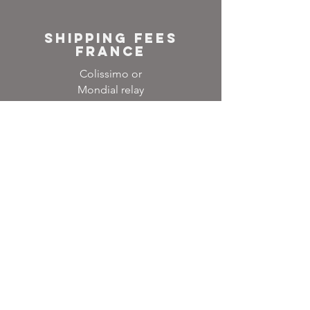
SHIPPING FEES
FRANCE
Colissimo or
Mondial relay
NEWSLETTER
Inscrivez-vous à notre
liste de diffusion
Ne manquez aucune
actualité
S`abonner maintenant