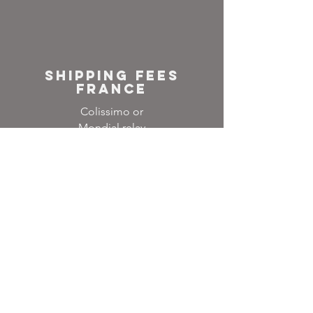
SHIPPING FEES
FRANCE
Colissimo or
Mondial relay
NEWSLETTER
Inscrivez-vous à notre
liste de diffusion
Ne manquez aucune
actualité