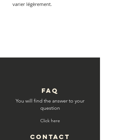
varier légèrement.
© Copyright
FAQ
You will find the answer to your
question
Click here
CONTACT