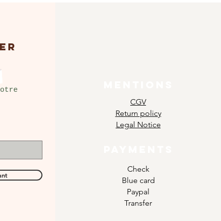
ER
MENTIONS
otre
CGV
Return policy
Legal Notice
PAYMENTS
Check
ant
Blue card
Paypal
Transfer