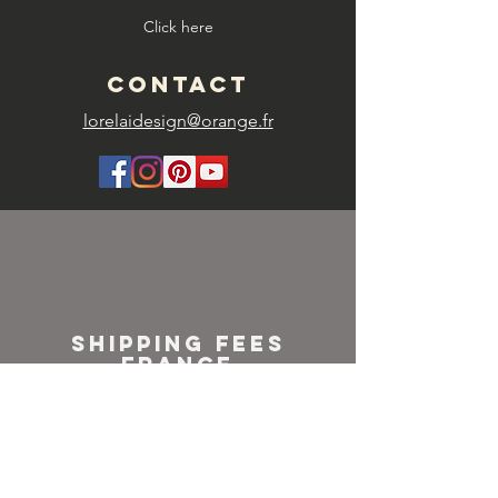
Click here
CONTACT
lorelaidesign@orange.fr
SHIPPING FEES
FRANCE
Colissimo or
Mondial relay