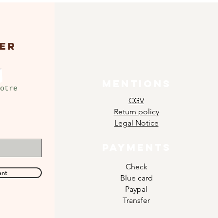
ER
MENTIONS
otre
CGV
Return policy
Legal Notice
PAYMENTS
Check
ant
Blue card
Paypal
Transfer