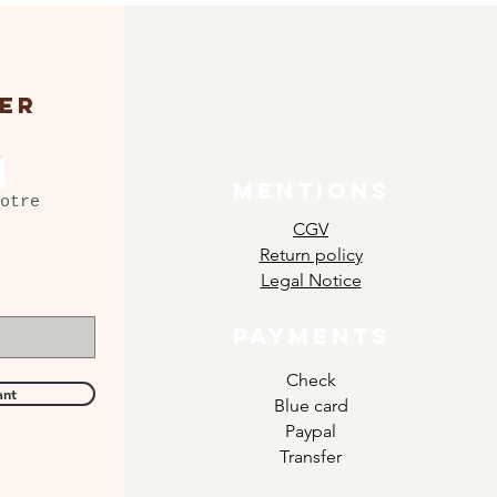
ER
MENTIONS
otre
CGV
Return policy
Legal Notice
PAYMENTS
Check
ant
Blue card
Paypal
Transfer