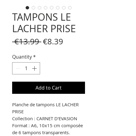
TAMPONS LE
LACHER PRISE
Regular
Sale
 €13.99 
€8.39
Price
Price
Quantity
*
Add to Cart
Planche de tampons LE LACHER
PRISE
Collection :
CARNET D'EVASION
Format : A6, 10x15 cm composée
de 6 tampons transparents.