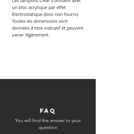
Les tampons Clear s'utilisent avec
un bloc acrylique par effet
Électrostatique (bloc non fourni).
Toutes les dimensions sont
données à titre indicatif et peuvent
varier légèrement.
© Copyright
FAQ
You will find the answer to your
question