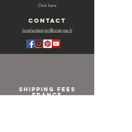
Click here
CONTACT
lorelaidesign@orange.fr
SHIPPING FEES
FRANCE
Colissimo or
Mondial relay