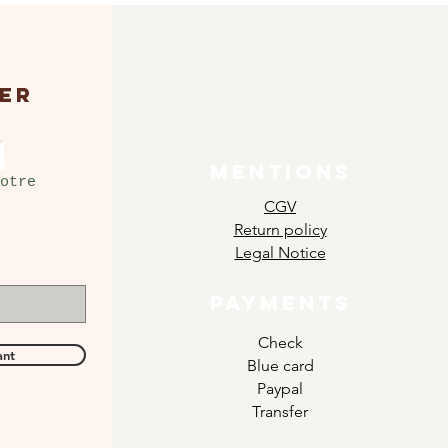
ER
MENTIONS
otre
CGV
Return policy
Legal Notice
PAYMENTS
Check
ant
Blue card
Paypal
Transfer