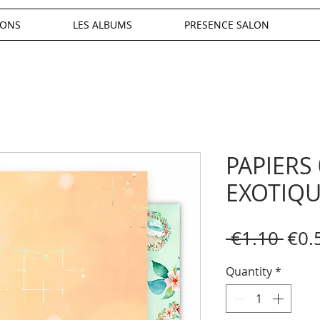
IONS
LES ALBUMS
PRESENCE SALON
PAPIERS
EXOTIQ
Reg
 €1.10 
€0.
Pric
Quantity
*