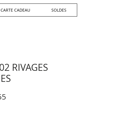
CARTE CADEAU
SOLDES
 02 RIVAGES
UES
ular
Sale
55
e
Price