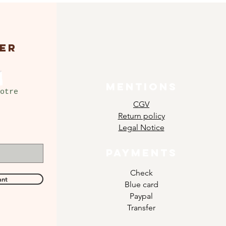
ER
MENTIONS
otre
CGV
Return policy
Legal Notice
PAYMENTS
Check
ant
Blue card
Paypal
Transfer