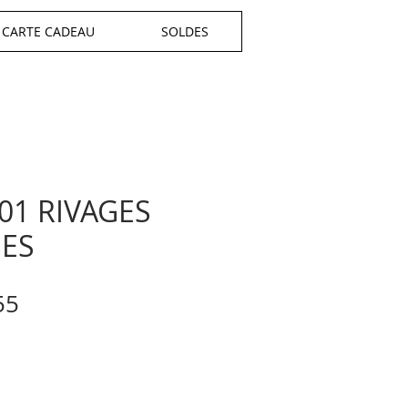
CARTE CADEAU
SOLDES
 01 RIVAGES
UES
ular
Sale
55
e
Price