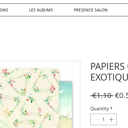
IONS
LES ALBUMS
PRESENCE SALON
PAPIERS
EXOTIQ
Reg
 €1.10 
€0.
Pric
Quantity
*