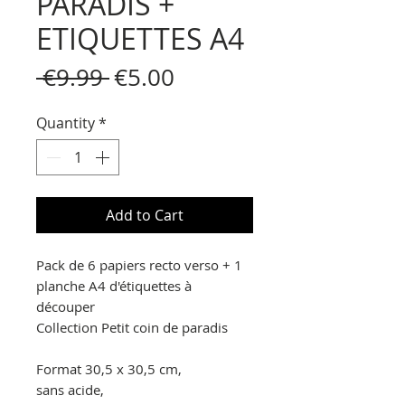
PARADIS +
ETIQUETTES A4
Regular
Sale
 €9.99 
€5.00
Price
Price
Quantity
*
Add to Cart
Pack de 6 papiers recto verso + 1
planche A4 d'étiquettes à
découper
Collection Petit coin de paradis
Format 30,5 x 30,5 cm,
sans acide,