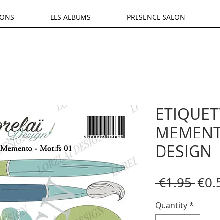
IONS
LES ALBUMS
PRESENCE SALON
ETIQUET
MEMENT
DESIGN
Reg
 €1.95 
€0.
Pric
Quantity
*