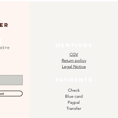
ER
MENTIONS
otre
CGV
Return policy
Legal Notice
PAYMENTS
Check
ant
Blue card
Paypal
Transfer