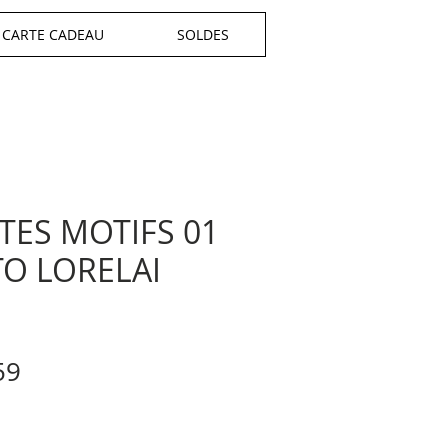
CARTE CADEAU
SOLDES
TES MOTIFS 01
O LORELAI
ular
Sale
59
e
Price