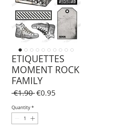
ETIQUETTES
MOMENT ROCK
FAMILY
Regular
Sale
 €1.90 
€0.95
Price
Price
Quantity
*