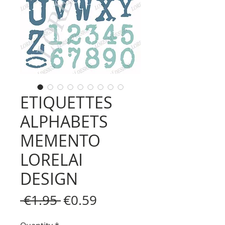
ETIQUETTES
ALPHABETS
MEMENTO
LORELAI
DESIGN
Regular
Sale
 €1.95 
€0.59
Price
Price