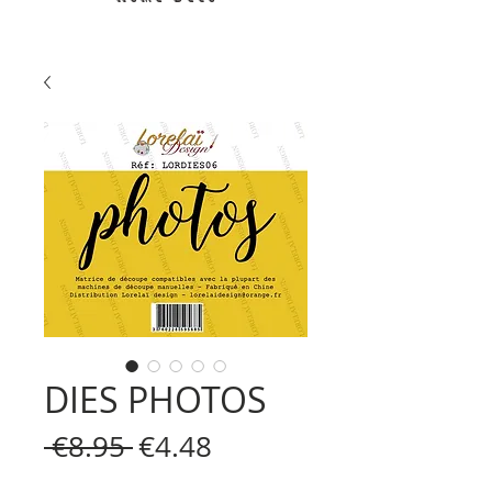
DIES PHOTOS
Regular
Sale
 €8.95 
€4.48
Price
Price