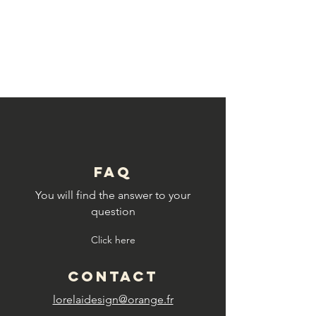
© Copyright
FAQ
You will find the answer to your
question
Click here
CONTACT
lorelaidesign@orange.fr