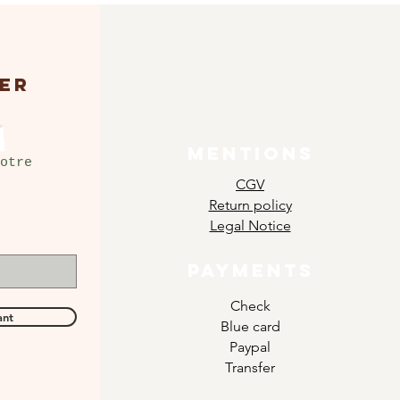
ER
MENTIONS
otre
CGV
Return policy
Legal Notice
PAYMENTS
Check
ant
Blue card
Paypal
Transfer