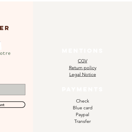
ER
MENTIONS
otre
CGV
Return policy
Legal Notice
PAYMENTS
Check
ant
Blue card
Paypal
Transfer