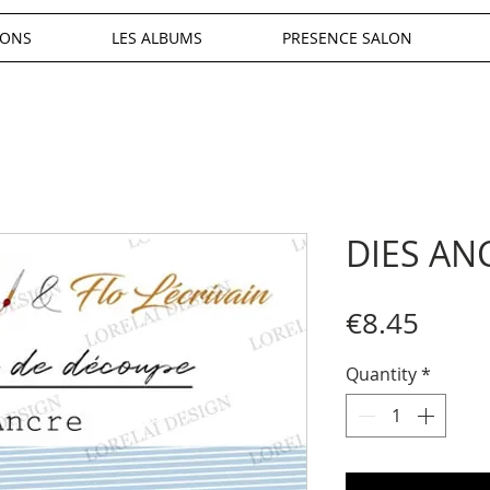
IONS
LES ALBUMS
PRESENCE SALON
DIES AN
Price
€8.45
Quantity
*