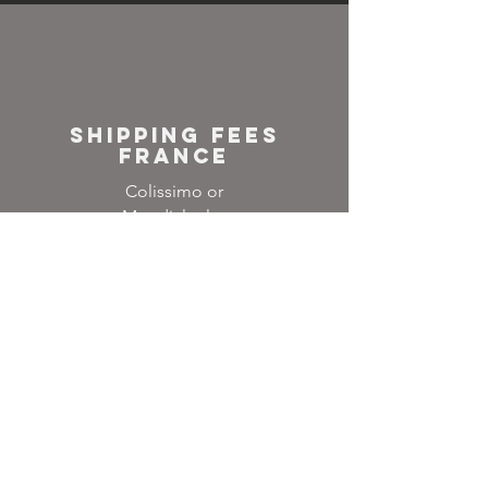
SHIPPING FEES
FRANCE
Colissimo or
Mondial relay
NEWSLETTER
Inscrivez-vous à notre
liste de diffusion
Ne manquez aucune
actualité