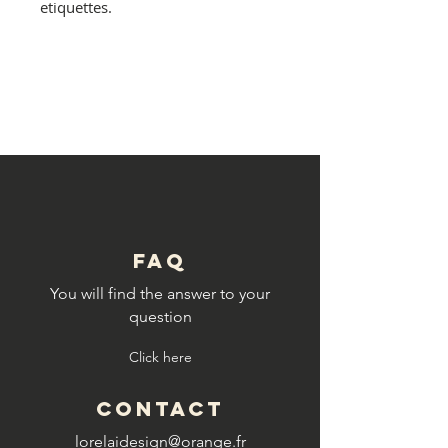
etiquettes.
© Copyright
FAQ
You will find the answer to your
question
Click here
CONTACT
lorelaidesign@orange.fr