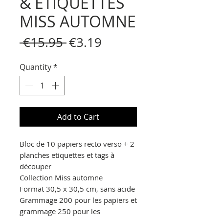
& ETIQUETTES
MISS AUTOMNE
Regular
Sale
 €15.95 
€3.19
Price
Price
Quantity
*
Add to Cart
Bloc de 10 papiers recto verso + 2
planches etiquettes et tags à
découper
Collection Miss automne
Format 30,5 x 30,5 cm, sans acide
Grammage 200 pour les papiers et
grammage 250 pour les