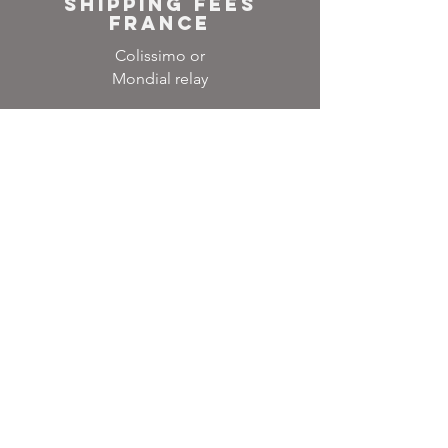
SHIPPING FEES
FRANCE
Colissimo or
Mondial relay
NEWSLETTER
Inscrivez-vous à notre
liste de diffusion
Ne manquez aucune
actualité
S`abonner maintenant