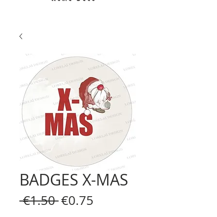
BADGES X-MAS
Regular
Sale
 €1.50 
€0.75
Price
Price