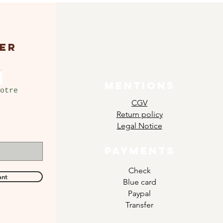
ER
MENTIONS
otre
CGV
Return policy
Legal Notice
PAYMENTS
Check
ant
Blue card
Paypal
Transfer