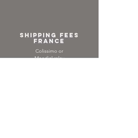
SHIPPING FEES
FRANCE
Colissimo or
Mondial relay
NEWSLETTER
Inscrivez-vous à notre
liste de diffusion
Ne manquez aucune
actualité