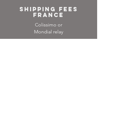
SHIPPING FEES
FRANCE
Colissimo or
Mondial relay
NEWSLETTER
Inscrivez-vous à notre
liste de diffusion
Ne manquez aucune
actualité
S`abonner maintenant