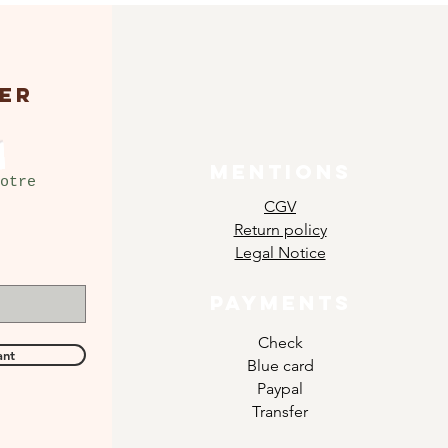
ER
MENTIONS
otre
CGV
Return policy
Legal Notice
PAYMENTS
Check
ant
Blue card
Paypal
Transfer