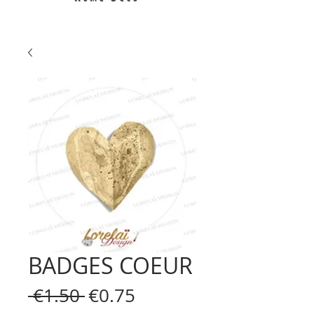
BADGES COEUR
Regular
Sale
 €1.50 
€0.75