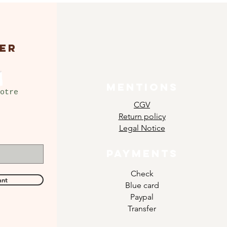
ER
MENTIONS
otre
CGV
Return policy
Legal Notice
PAYMENTS
Check
ant
Blue card
Paypal
Transfer