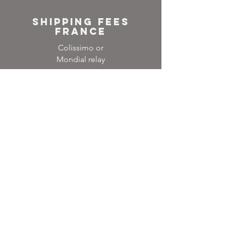
SHIPPING FEES
FRANCE
Colissimo or
Mondial relay
NEWSLETTER
Inscrivez-vous à notre
liste de diffusion
Ne manquez aucune
actualité
S`abonner maintenant