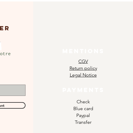
ER
MENTIONS
otre
CGV
Return policy
Legal Notice
PAYMENTS
Check
ant
Blue card
Paypal
Transfer