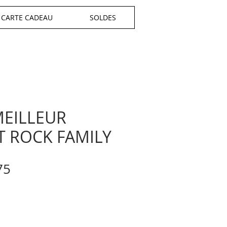
CARTE CADEAU
SOLDES
EILLEUR
 ROCK FAMILY
ular
Sale
75
e
Price