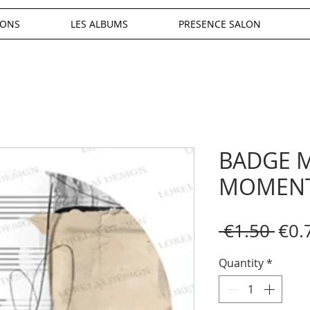
IONS
LES ALBUMS
PRESENCE SALON
BADGE M
MOMENT
Reg
 €1.50 
€0.
Pric
Quantity
*