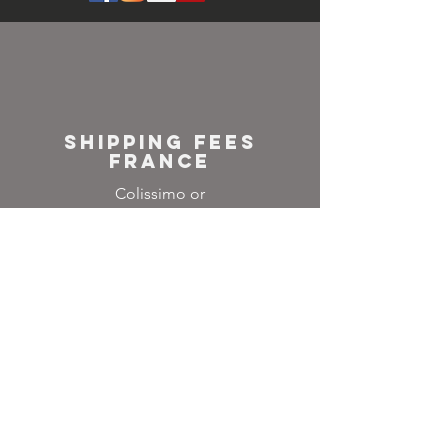
SHIPPING FEES
FRANCE
Colissimo or
Mondial relay
NEWSLETTER
Inscrivez-vous à notre
liste de diffusion
Ne manquez aucune
actualité