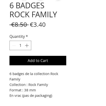
6 BADGES
ROCK FAMILY
Regular
Sale
 €8.50 
€3.40
Price
Price
Quantity
*
Add to Cart
6 badges de la collection Rock
Family
Collection : Rock Family
Format : 38 mm
En vrac (pas de packaging)